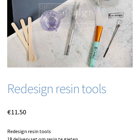
Blog / DIY / Tutorials
Over mij
Contact
Redesign resin tools
€
11.50
Redesign resin tools
18 delivery set om resin te gieten.