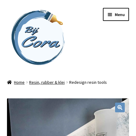
Ga
Ga
Menu
door
naar
naar
de
navigatie
inhoud
Home
Home
Resin, rubber & klei
Redesign resin tools
Workshops
Online cursussen
Subme
Shop
uitvou