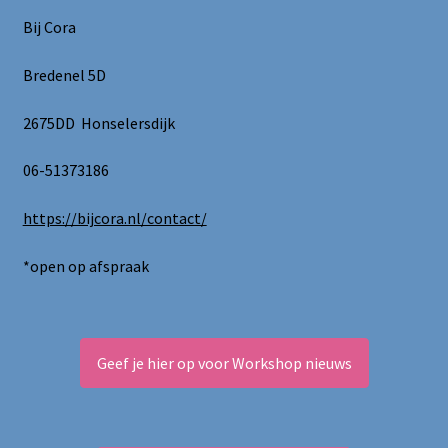
Bij Cora
Bredenel 5D
2675DD Honselersdijk
06-51373186
https://bijcora.nl/contact/
*open op afspraak
Geef je hier op voor Workshop nieuws