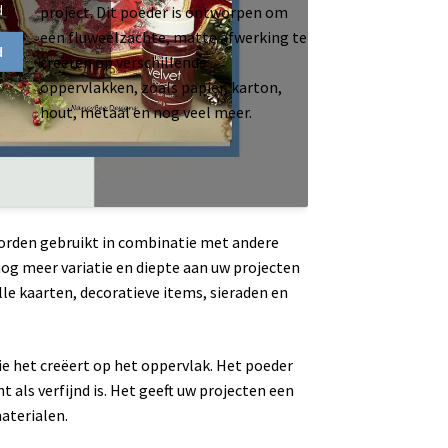
d
project. Dit poeder is ontworpen om
een fluweelzachte, matte afwerking te
d
creëren op verschillende
oppervlakken, zoals papier, karton,
hout, metaal en nog veel meer.
worden gebruikt in combinatie met andere
og meer variatie en diepte aan uw projecten
olle kaarten, decoratieve items, sieraden en
die het creëert op het oppervlak. Het poeder
 als verfijnd is. Het geeft uw projecten een
materialen.