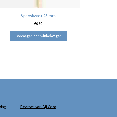
Sponskwast 25 mm
€
0.60
Toevoegen aan winkelwagen
 dag
Reviews van Bij Cora