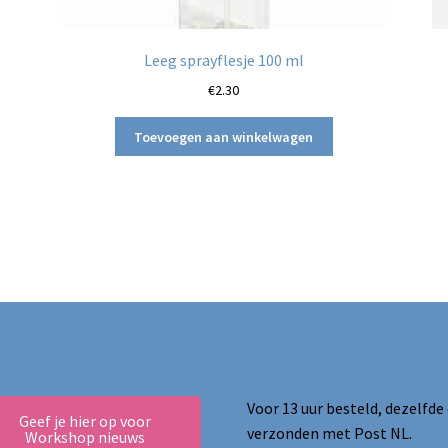
Leeg sprayflesje 100 ml
€
2.30
Toevoegen aan winkelwagen
Voor 13 uur besteld, dezelfde
Geef je hier op voor
verzonden met Post NL.
Workshop nieuws