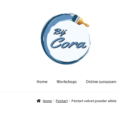
Ga
Ga
door
naar
naar
de
navigatie
inhoud
Home
Workshops
Online cursussen
Home
Pentart
Pentart velvet powder white