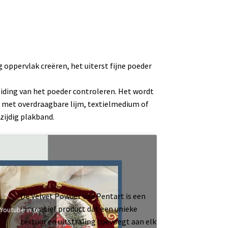
oppervlak creëren, het uiterst fijne poeder
eiding van het poeder controleren. Het wordt
 met overdraagbare lijm, textielmedium of
zijdig plakband.
De Velvet Powder van Pentart is een
innovatief product dat een unieke
 Youtube in te
textuur en uitstraling toevoegt aan elk