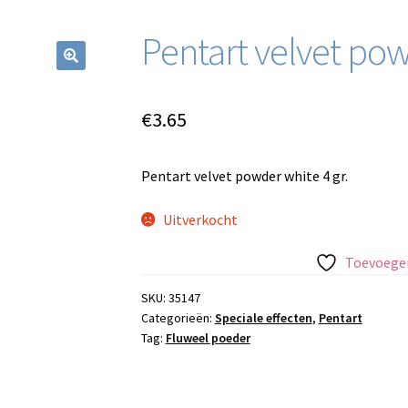
Pentart velvet po
€
3.65
Pentart velvet powder white 4 gr.
Uitverkocht
Toevoegen
SKU:
35147
Categorieën:
Speciale effecten
,
Pentart
Tag:
Fluweel poeder