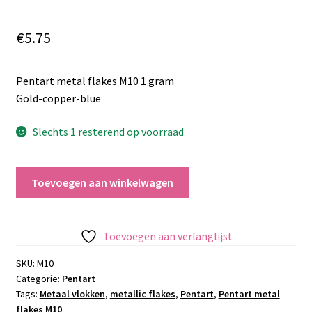
€
5.75
Pentart metal flakes M10 1 gram
Gold-copper-blue
Slechts 1 resterend op voorraad
Pentart
Toevoegen aan winkelwagen
metal
flakes
M10
Toevoegen aan verlanglijst
aantal
SKU:
M10
Categorie:
Pentart
Tags:
Metaal vlokken
,
metallic flakes
,
Pentart
,
Pentart metal
flakes M10