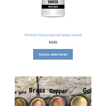
Pentart Glossy varnish water based
€
4.65
Dit
Opties selecteren
product
heeft
meerdere
variaties.
Deze
optie
kan
gekozen
worden