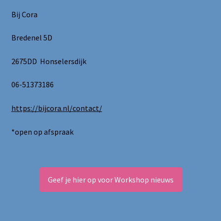
kan
Bij Cora
gekozen
worden
Bredenel 5D
op
de
2675DD Honselersdijk
productpagina
06-51373186
https://bijcora.nl/contact/
*open op afspraak
Geef je hier op voor Workshop nieuws