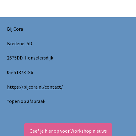
Bij Cora
Bredenel 5D
2675DD Honselersdijk
06-51373186
https://bijcora.nl/contact/
*open op afspraak
Geef je hier op voor Workshop nieuws