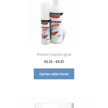
Pentart express glue
Prijsklasse:
€
2.10
-
€
4.25
€2.10
Dit
tot
Opties selecteren
product
€4.25
heeft
meerdere
variaties.
Deze
optie