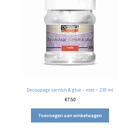
kan
gekozen
worden
op
de
productpagina
Decoupage varnish & glue – mat – 230 ml
€
7.50
Toevoegen aan winkelwagen