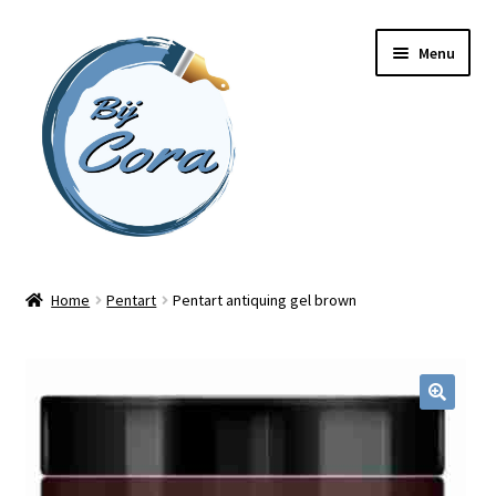
Ga
Ga
Menu
door
naar
naar
de
navigatie
inhoud
Home
Home
Pentart
Pentart antiquing gel brown
Workshops
Online cursussen
Subme
Shop
uitvou