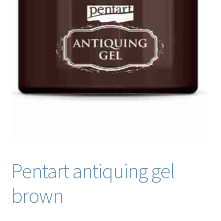
Blog / DIY / Tutorials
Over mij
Contact
Pentart antiquing gel
brown