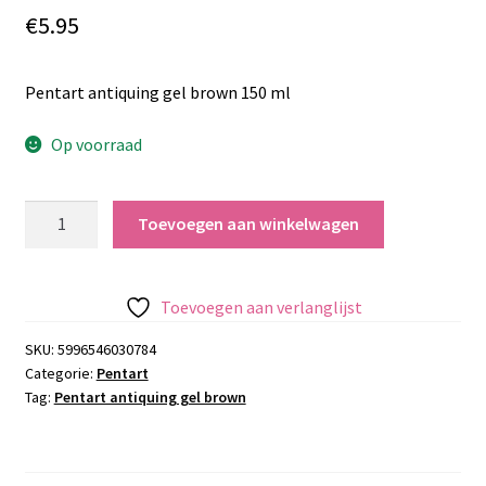
€
5.95
Pentart antiquing gel brown 150 ml
Op voorraad
Pentart
Toevoegen aan winkelwagen
antiquing
gel
brown
Toevoegen aan verlanglijst
aantal
SKU:
5996546030784
Categorie:
Pentart
Tag:
Pentart antiquing gel brown