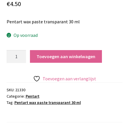
€
4.50
Pentart wax paste transparant 30 ml
Op voorraad
Pentart
Toevoegen aan winkelwagen
wax
paste
transparant
Toevoegen aan verlanglijst
30
ml
SKU:
21330
Categorie:
Pentart
aantal
Tag:
Pentart wax paste transparant 30 ml