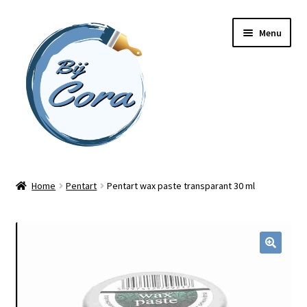
Ga
Ga
Menu
door
naar
naar
de
navigatie
inhoud
Home
Home
Pentart
Pentart wax paste transparant 30 ml
Workshops
Online cursussen
Subme
Shop
uitvou