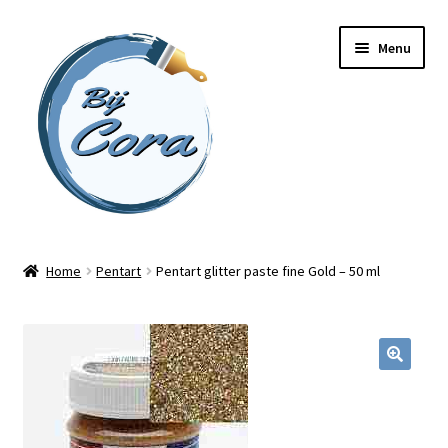
Ga
Ga
Menu
door
naar
naar
de
navigatie
inhoud
Home
Home
Pentart
Pentart glitter paste fine Gold – 50 ml
Workshops
Online cursussen
Subme
Shop
uitvou