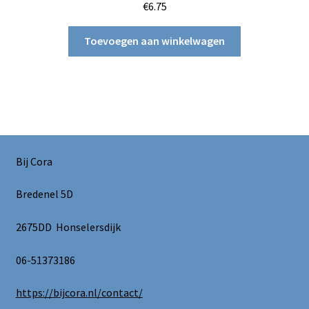
€
6.75
Toevoegen aan winkelwagen
Bij Cora
Bredenel 5D
2675DD Honselersdijk
06-51373186
https://bijcora.nl/contact/