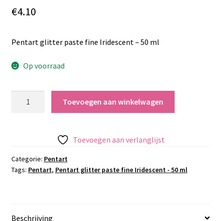
€
4.10
Pentart glitter paste fine Iridescent – 50 ml
Op voorraad
Pentart
Toevoegen aan winkelwagen
glitter
paste
fine
Toevoegen aan verlanglijst
Iridescent
-
Categorie:
Pentart
Tags:
Pentart
,
Pentart glitter paste fine Iridescent - 50 ml
50
ml
aantal
Beschrijving