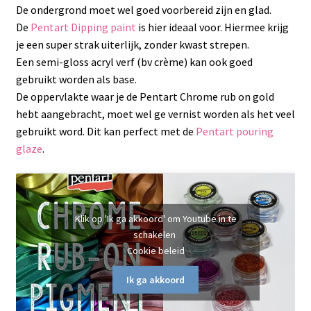
De ondergrond moet wel goed voorbereid zijn en glad.
De
Pentart Dipping paint
is hier ideaal voor. Hiermee krijg
je een super strak uiterlijk, zonder kwast strepen.
Een semi-gloss acryl verf (bv crème) kan ook goed
gebruikt worden als base.
De oppervlakte waar je de Pentart Chrome rub on gold
hebt aangebracht, moet wel ge vernist worden als het veel
gebruikt word. Dit kan perfect met de
Pentart pouring
glaze
.
Klik op 'Ik ga akkoord' om Youtube in te
schakelen
Cookie beleid
Ik ga akkoord