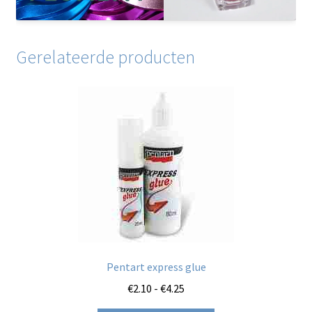
Gerelateerde producten
Pentart express glue
Prijsklasse:
€
2.10
-
€
4.25
€2.10