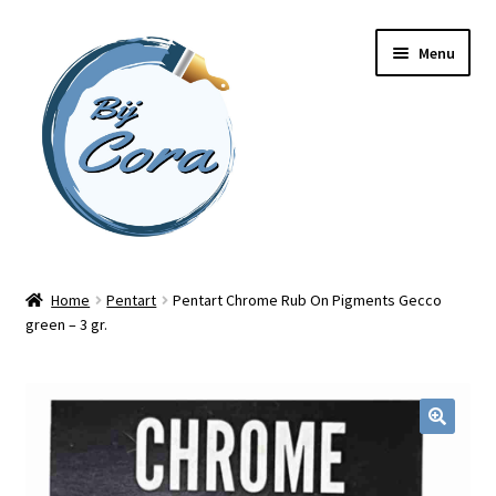
Ga
Ga
Menu
door
naar
naar
de
navigatie
inhoud
Home
Home
Pentart
Pentart Chrome Rub On Pigments Gecco
green – 3 gr.
Workshops
Online cursussen
Subme
Shop
uitvou