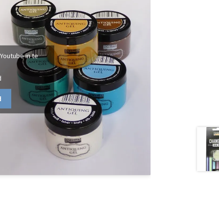
 Youtube in te
d
d