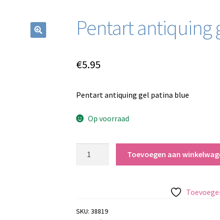
Pentart antiquing 
€
5.95
Pentart antiquing gel patina blue
Op voorraad
Pentart
Toevoegen aan winkelwag
antiquing
gel
patina
Toevoegen
blue
aantal
SKU:
38819