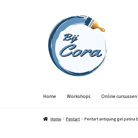
Ga
Ga
door
naar
naar
de
navigatie
inhoud
Home
Workshops
Online cursussen
Home
Pentart
Pentart antiquing gel patina 