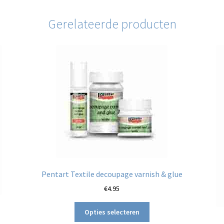
Gerelateerde producten
Pentart Textile decoupage varnish & glue
€
4.95
Dit
Opties selecteren
product