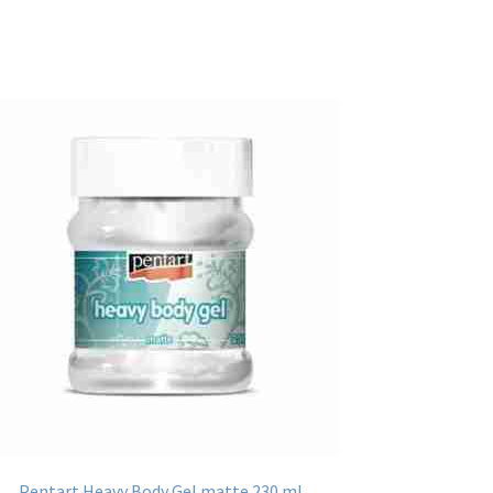
Pentart Heavy Body Gel matte 230 ml