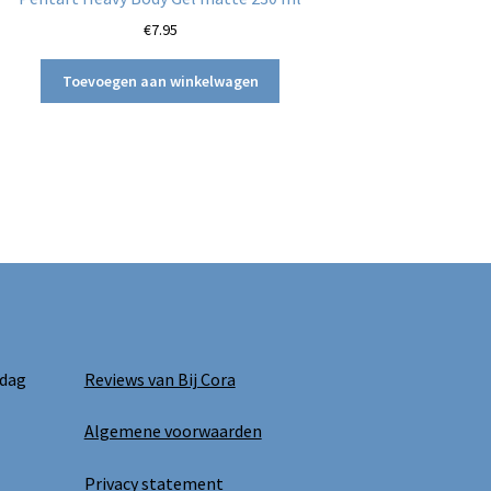
€
7.95
Toevoegen aan winkelwagen
 dag
Reviews van Bij Cora
Algemene voorwaarden
Privacy statement