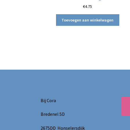
€
4.75
Toevoegen aan winkelwagen
Bij Cora
Bredenel 5D
2675DD Honselersdijk