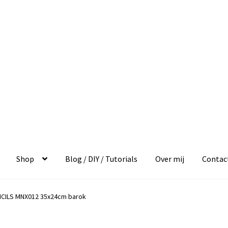
Shop
Blog / DIY / Tutorials
Over mij
Contac
NCILS MNX012 35x24cm barok