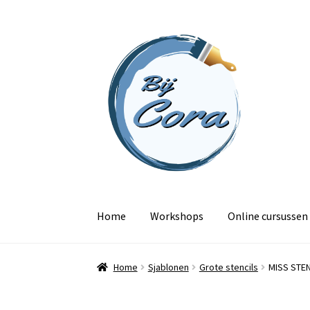
Ga
Ga
door
naar
naar
de
navigatie
inhoud
Home
Workshops
Online cursussen
Home
Sjablonen
Grote stencils
MISS STE