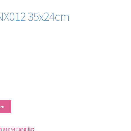
NX012 35x24cm
en
 aan verlanglijst