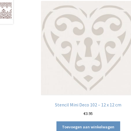
Stencil Mini Deco 102 – 12 x 12 cm
€
3.95
Toevoegen aan winkelwagen