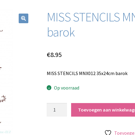
MISS STENCILS M
barok
€
8.95
MISS STENCILS MNX012 35x24cm barok
Op voorraad
MISS
Toevoegen aan winkelwag
STENCILS
MNX012
35x24cm
Toevoegen