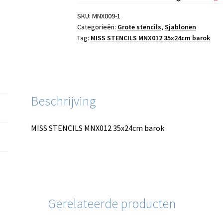
barok
aantal
SKU:
MNX009-1
Categorieën:
Grote stencils
,
Sjablonen
Tag:
MISS STENCILS MNX012 35x24cm barok
Beschrijving
MISS STENCILS MNX012 35x24cm barok
Gerelateerde producten