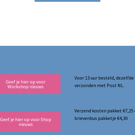
Voor 13 uur besteld, dezelfde
Geef je hier op voor
verzonden met Post NL.
Workshop nieuws
Verzend kosten pakket €7,25
brievenbus pakketje €4,30
Geef je hier op voor Shop
nieuws