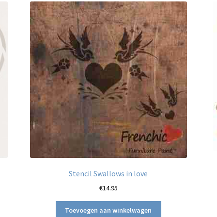
Stencil Swallows in love
€
14.95
Toevoegen aan winkelwagen