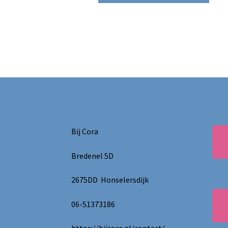
Bij Cora
Bredenel 5D
2675DD Honselersdijk
06-51373186