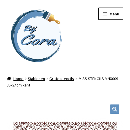
Ga
Ga
Menu
door
naar
naar
de
navigatie
inhoud
Home
Home
Sjablonen
Grote stencils
MISS STENCILS MNX009
35x24cm kant
Workshops
Online cursussen
Subme
Shop
uitvou