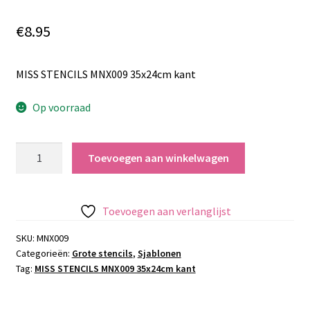
€
8.95
MISS STENCILS MNX009 35x24cm kant
Op voorraad
MISS
Toevoegen aan winkelwagen
STENCILS
MNX009
35x24cm
Toevoegen aan verlanglijst
kant
aantal
SKU:
MNX009
Categorieën:
Grote stencils
,
Sjablonen
Tag:
MISS STENCILS MNX009 35x24cm kant