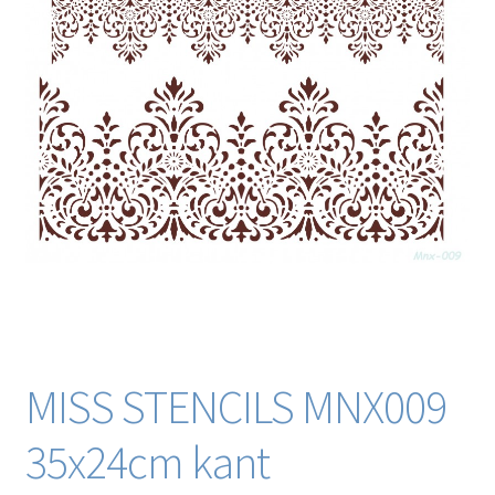
Blog / DIY / Tutorials
Over mij
Contact
MISS STENCILS MNX009
35x24cm kant