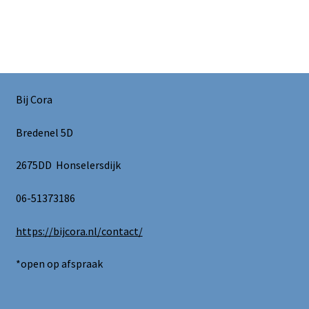
Bij Cora
Bredenel 5D
2675DD Honselersdijk
06-51373186
https://bijcora.nl/contact/
*open op afspraak