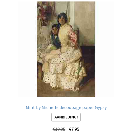
Mint by Michelle decoupage paper Gypsy
AANBIEDING!
Oorspronkelijke
Huidige
€
19.95
€
7.95