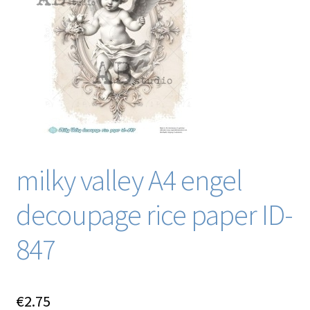
Blog / DIY / Tutorials
Over mij
Contact
milky valley A4 engel
decoupage rice paper ID-
847
€
2.75