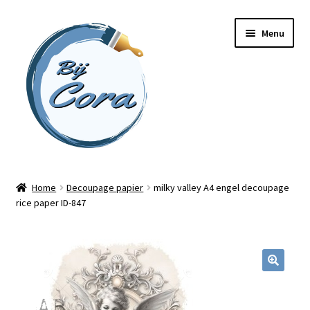
Ga
Ga
Menu
door
naar
naar
de
navigatie
inhoud
Home
Home
Decoupage papier
milky valley A4 engel decoupage
rice paper ID-847
Workshops
Online cursussen
Subme
Shop
uitvou