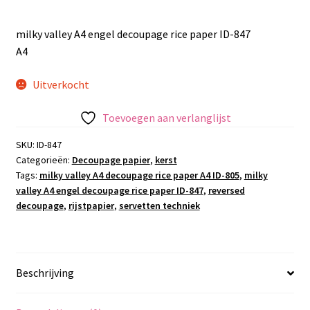
milky valley A4 engel decoupage rice paper ID-847
A4
Uitverkocht
Toevoegen aan verlanglijst
SKU:
ID-847
Categorieën:
Decoupage papier
,
kerst
Tags:
milky valley A4 decoupage rice paper A4 ID-805
,
milky
valley A4 engel decoupage rice paper ID-847
,
reversed
decoupage
,
rijstpapier
,
servetten techniek
Beschrijving