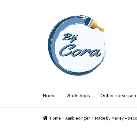
Ga
Ga
door
naar
naar
de
navigatie
inhoud
Home
Workshops
Online cursussen
Home
Aanbiedingen
Made by Marley – Dec