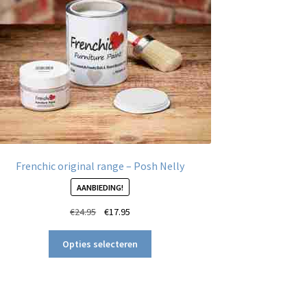
Frenchic original range – Posh Nelly
AANBIEDING!
Oorspronkelijke
Huidige
€
24.95
€
17.95
prijs
prijs
Dit
was:
is:
Opties selecteren
product
€24.95.
€17.95.
heeft
meerdere
variaties.