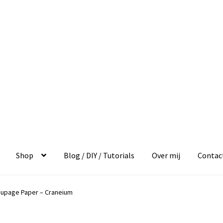
Shop
Blog / DIY / Tutorials
Over mij
Contac
oupage Paper – Craneium