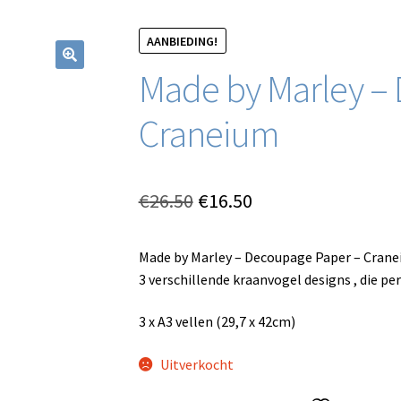
AANBIEDING!
Made by Marley –
Craneium
Oorspronkelijke
Huidige
€
26.50
€
16.50
prijs
prijs
Made by Marley – Decoupage Paper – Crane
was:
is:
3 verschillende kraanvogel designs , die per
€26.50.
€16.50.
3 x A3 vellen (29,7 x 42cm)
Uitverkocht