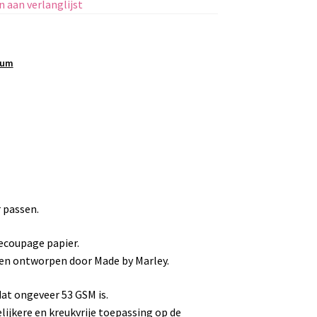
 aan verlanglijst
ium
r passen.
ecoupage papier.
k en ontworpen door Made by Marley.
at ongeveer 53 GSM is.
lijkere en kreukvrije toepassing op de