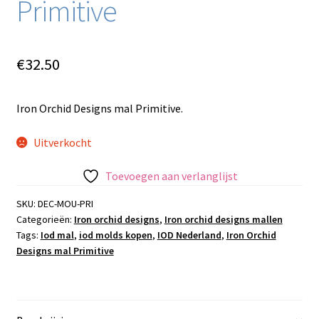
Primitive
€
32.50
Iron Orchid Designs mal Primitive.
Uitverkocht
Toevoegen aan verlanglijst
SKU:
DEC-MOU-PRI
Categorieën:
Iron orchid designs
,
Iron orchid designs mallen
Tags:
Iod mal
,
iod molds kopen
,
IOD Nederland
,
Iron Orchid
Designs mal Primitive