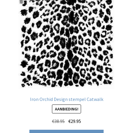
Iron Orchid Design stempel Catwalk
AANBIEDING!
Oorspronkelijke
Huidige
€
38.95
€
29.95
prijs
prijs