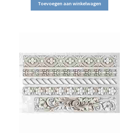
was:
is:
Toevoegen aan winkelwagen
€38.95.
€29.95.