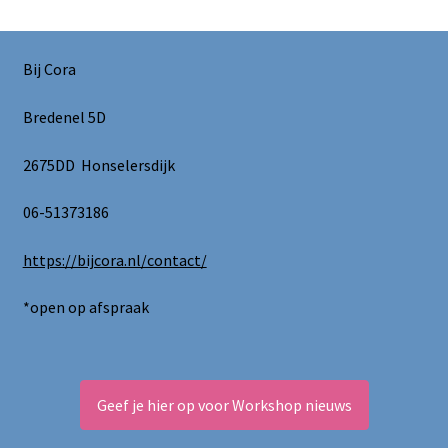
Bij Cora
Bredenel 5D
2675DD Honselersdijk
06-51373186
https://bijcora.nl/contact/
*open op afspraak
Geef je hier op voor Workshop nieuws