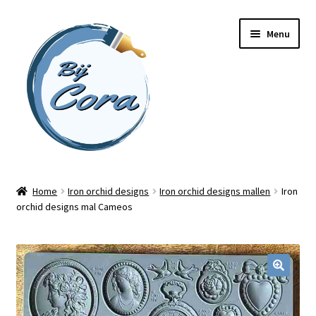
Ga
Ga
Menu
door
naar
naar
de
navigatie
inhoud
Home
Home
Iron orchid designs
Iron orchid designs mallen
Iron
orchid designs mal Cameos
Workshops
Online cursussen
Subme
Shop
uitvou