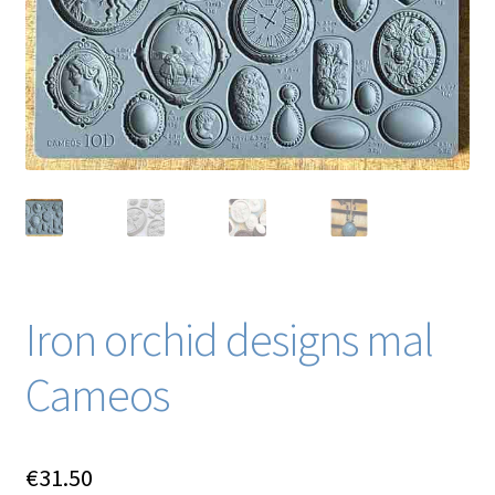
Blog / DIY / Tutorials
Over mij
Contact
Iron orchid designs mal
Cameos
€
31.50