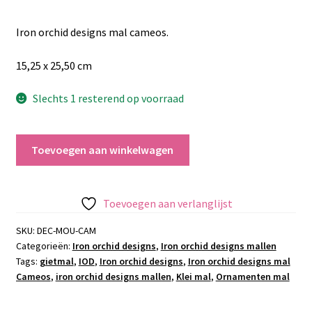
Iron orchid designs mal cameos.
15,25 x 25,50 cm
Slechts 1 resterend op voorraad
Iron
Toevoegen aan winkelwagen
orchid
designs
mal
Toevoegen aan verlanglijst
Cameos
aantal
SKU:
DEC-MOU-CAM
Categorieën:
Iron orchid designs
,
Iron orchid designs mallen
Tags:
gietmal
,
IOD
,
Iron orchid designs
,
Iron orchid designs mal
Cameos
,
iron orchid designs mallen
,
Klei mal
,
Ornamenten mal