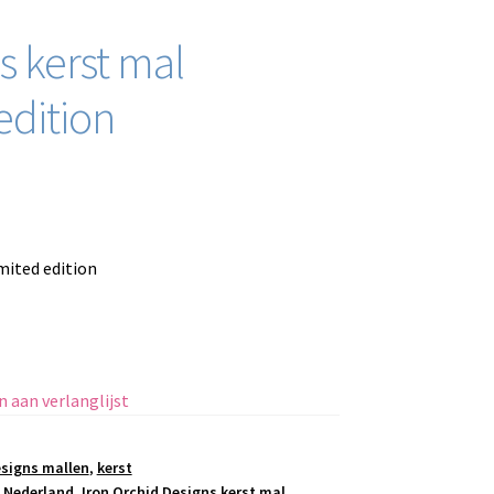
s kerst mal
edition
mited edition
 aan verlanglijst
esigns mallen
,
kerst
 Nederland
,
Iron Orchid Designs kerst mal