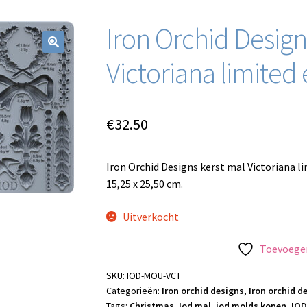
Iron Orchid Design
Victoriana limited 
€
32.50
Iron Orchid Designs kerst mal Victoriana li
15,25 x 25,50 cm.
Uitverkocht
Toevoegen
SKU:
IOD-MOU-VCT
Categorieën:
Iron orchid designs
,
Iron orchid d
Tags:
Christmas
,
Iod mal
,
iod molds kopen
,
IOD