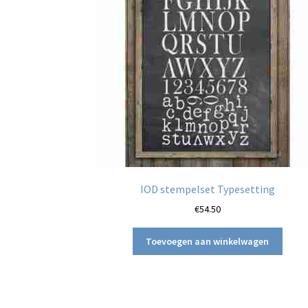
IOD stempelset Typesetting
€
54.50
Toevoegen aan winkelwagen