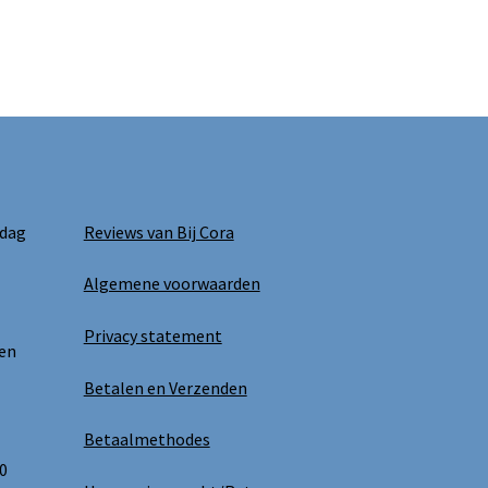
 dag
Reviews van Bij Cora
Algemene voorwaarden
Privacy statement
 en
Betalen en Verzenden
Betaalmethodes
0