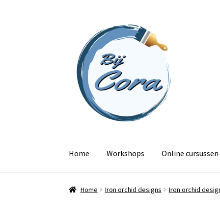
Ga
Ga
door
naar
naar
de
navigatie
inhoud
Home
Workshops
Online cursussen
Home
Iron orchid designs
Iron orchid desig