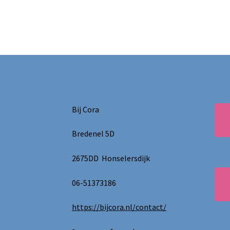
Bij Cora
Bredenel 5D
2675DD Honselersdijk
06-51373186
https://bijcora.nl/contact/