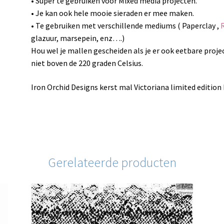
• Super te gebruiken voor Mixed media projecten.
• Je kan ook hele mooie sieraden er mee maken.
• Te gebruiken met verschillende mediums ( Paperclay ,
glazuur, marsepein, enz….)
Hou wel je mallen gescheiden als je er ook eetbare proj
niet boven de 220 graden Celsius.
Iron Orchid Designs kerst mal Victoriana limited edition
Gerelateerde producten