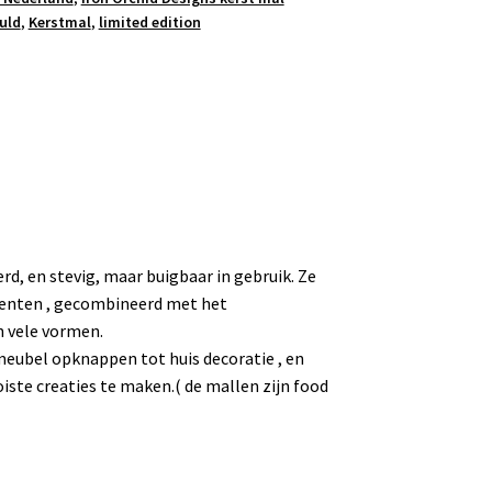
uld
,
Kerstmal
,
limited edition
rd, en stevig, maar buigbaar in gebruik. Ze
menten , gecombineerd met het
n vele vormen.
meubel opknappen tot huis decoratie , en
ste creaties te maken.( de mallen zijn food