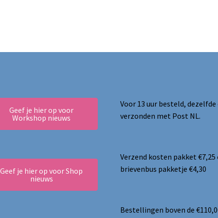
Voor 13 uur besteld, dezelfde
Geef je hier op voor
verzonden met Post NL.
Workshop nieuws
Verzend kosten pakket €7,25
brievenbus pakketje €4,30
Geef je hier op voor Shop
nieuws
Bestellingen boven de €110,0