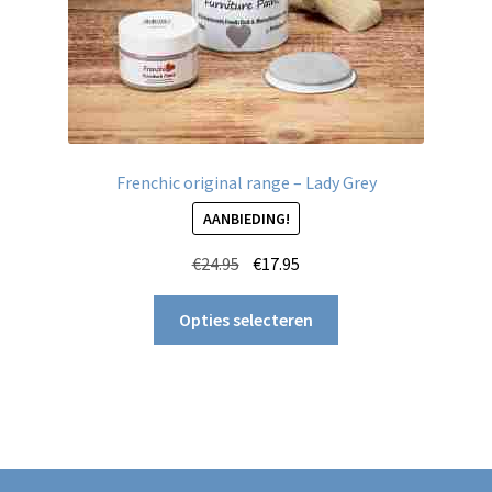
Frenchic original range – Lady Grey
AANBIEDING!
Oorspronkelijke
Huidige
€
24.95
€
17.95
prijs
prijs
Dit
was:
is:
Opties selecteren
product
€24.95.
€17.95.
heeft
meerdere
variaties.
Deze
optie