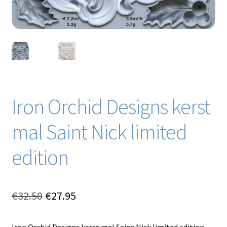
Iron Orchid Designs kerst
mal Saint Nick limited
edition
Oorspronkelijke
Huidige
€
32.50
€
27.95
prijs
prijs
Iron Orchid Designs kerst mal Saint Nick limited edition