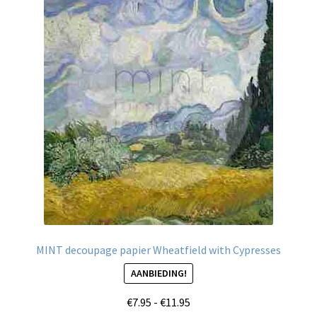
MINT decoupage papier Wheatfield with Cypresses
AANBIEDING!
Prijsklasse:
€
7.95
-
€
11.95