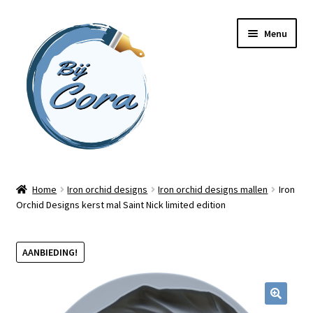
Ga
Ga
Menu
door
naar
naar
de
navigatie
inhoud
Home
Home
Iron orchid designs
Iron orchid designs mallen
Iron
Orchid Designs kerst mal Saint Nick limited edition
Workshops
Online cursussen
AANBIEDING!
Subme
Shop
uitvou