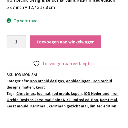
was:
is:
5 x 7 inch = 12,7 x 17,8 cm
€32.50.
€27.95.
Op voorraad
Iron
Toevoegen aan winkelwagen
Orchid
Designs
kerst
Toevoegen aan verlanglijst
mal
Saint
SKU:
IOD-MOU-SAI
Categorieën:
Iron orchid designs
,
Aanbiedingen
,
Iron orchid
Nick
designs mallen
,
kerst
limited
Tags:
Christmas
,
Iod mal
,
iod molds kopen
,
IOD Nederland
,
Iron
edition
Orchid Designs kerst mal Saint Nick limited edition
,
Kerst mal
,
aantal
Kerst mould
,
Kerstmal
,
kerstman gezicht mal
,
limited edition