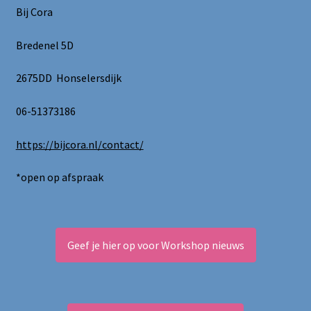
kan
Bij Cora
gekozen
worden
Bredenel 5D
op
de
2675DD Honselersdijk
productpagina
06-51373186
https://bijcora.nl/contact/
*open op afspraak
Geef je hier op voor Workshop nieuws