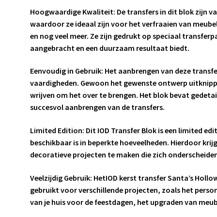
Hoogwaardige Kwaliteit: De transfers in dit blok zijn v
waardoor ze ideaal zijn voor het verfraaien van meubel
en nog veel meer. Ze zijn gedrukt op speciaal transfer
aangebracht en een duurzaam resultaat biedt.
Eenvoudig in Gebruik: Het aanbrengen van deze transfer
vaardigheden. Gewoon het gewenste ontwerp uitknippe
wrijven om het over te brengen. Het blok bevat gedetail
succesvol aanbrengen van de transfers.
Limited Edition: Dit IOD Transfer Blok is een limited e
beschikbaar is in beperkte hoeveelheden. Hierdoor krijg
decoratieve projecten te maken die zich onderscheide
Veelzijdig Gebruik: HetIOD kerst transfer Santa’s Hollow
gebruikt voor verschillende projecten, zoals het perso
van je huis voor de feestdagen, het upgraden van meub