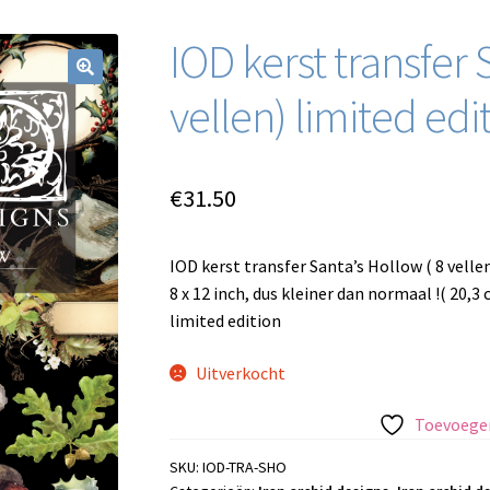
IOD kerst transfer 
vellen) limited edi
€
31.50
IOD kerst transfer Santa’s Hollow ( 8 vellen
8 x 12 inch, dus kleiner dan normaal !( 20,3 
limited edition
Uitverkocht
Toevoegen
SKU:
IOD-TRA-SHO