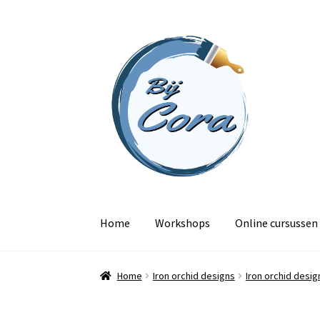
Ga
Ga
door
naar
naar
de
navigatie
inhoud
Home
Workshops
Online cursussen
Home
Iron orchid designs
Iron orchid desig