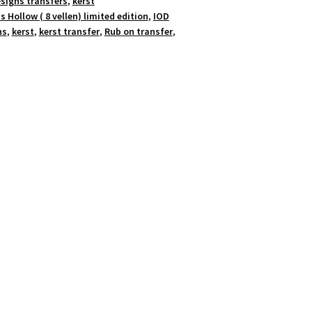
esigns transfers
,
kerst
s Hollow ( 8 vellen) limited edition
,
IOD
ns
,
kerst
,
kerst transfer
,
Rub on transfer
,