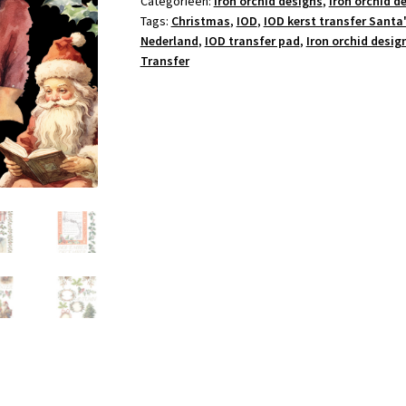
Categorieën:
Iron orchid designs
,
Iron orchid d
Tags:
Christmas
,
IOD
,
IOD kerst transfer Santa'
Nederland
,
IOD transfer pad
,
Iron orchid desig
Transfer