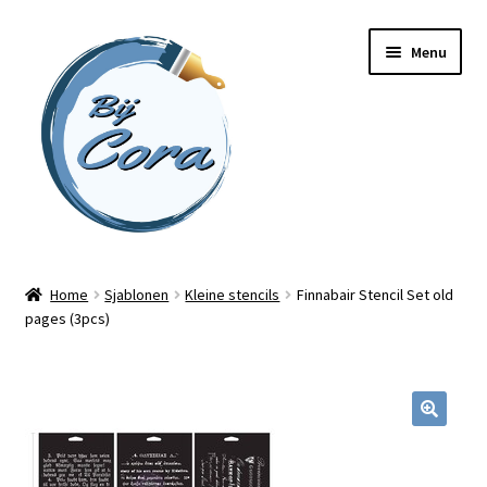
Ga
Ga
Menu
door
naar
naar
de
navigatie
inhoud
Home
Home
Sjablonen
Kleine stencils
Finnabair Stencil Set old
pages (3pcs)
Workshops
Online cursussen
Subme
Shop
uitvou