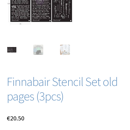
Blog / DIY / Tutorials
Over mij
Contact
Finnabair Stencil Set old
pages (3pcs)
€
20.50