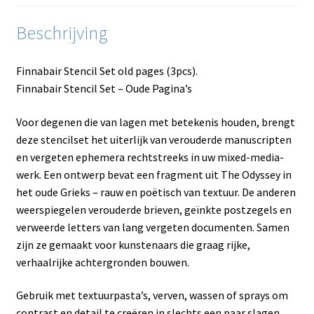
Beschrijving
Finnabair Stencil Set old pages (3pcs).
Finnabair Stencil Set – Oude Pagina’s
Voor degenen die van lagen met betekenis houden, brengt
deze stencilset het uiterlijk van verouderde manuscripten
en vergeten ephemera rechtstreeks in uw mixed-media-
werk. Een ontwerp bevat een fragment uit The Odyssey in
het oude Grieks – rauw en poëtisch van textuur. De anderen
weerspiegelen verouderde brieven, geïnkte postzegels en
verweerde letters van lang vergeten documenten. Samen
zijn ze gemaakt voor kunstenaars die graag rijke,
verhaalrijke achtergronden bouwen.
Gebruik met textuurpasta’s, verven, wassen of sprays om
contrast en detail te creëren in slechts een paar slagen.