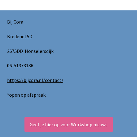
Bij Cora
Bredenel 5D
2675DD Honselersdijk
06-51373186
https://bijcora.nl/contact/
*open op afspraak
Geef je hier op voor Workshop nieuws