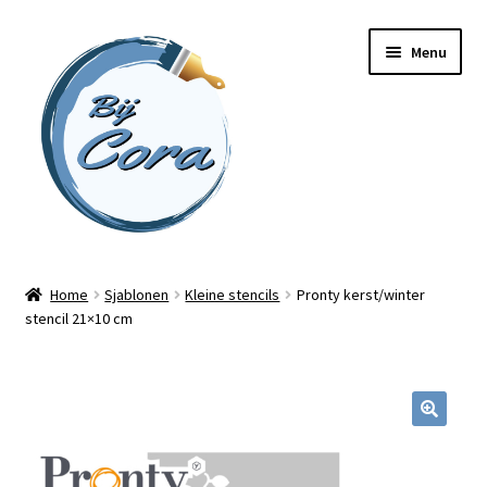
Ga
Ga
Menu
door
naar
naar
de
navigatie
inhoud
Home
Home
Sjablonen
Kleine stencils
Pronty kerst/winter
stencil 21×10 cm
Workshops
Online cursussen
Subme
Shop
uitvou