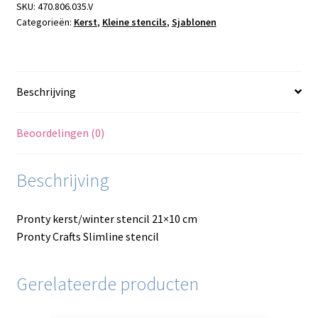
aantal
SKU:
470.806.035.V
Categorieën:
Kerst
,
Kleine stencils
,
Sjablonen
Beschrijving
Beoordelingen (0)
Beschrijving
Pronty kerst/winter stencil 21×10 cm
Pronty Crafts Slimline stencil
Gerelateerde producten