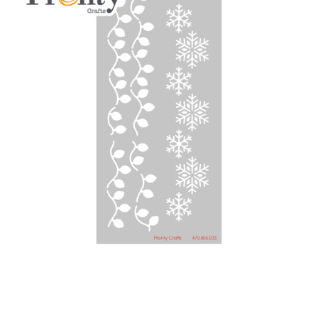
Blog / DIY / Tutorials
Over mij
Contact