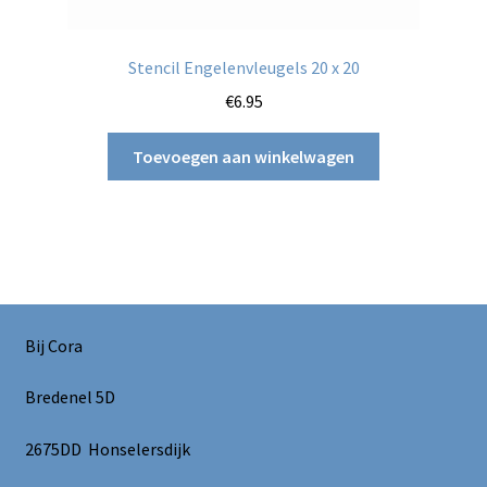
Stencil Engelenvleugels 20 x 20
€
6.95
Toevoegen aan winkelwagen
Bij Cora
Bredenel 5D
2675DD Honselersdijk