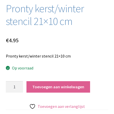
Pronty kerst/winter
stencil 21×10 cm
€
4.95
Pronty kerst/winter stencil 21×10 cm
Op voorraad
Pronty
Toevoegen aan winkelwagen
kerst/winter
stencil
21x10
Toevoegen aan verlanglijst
cm