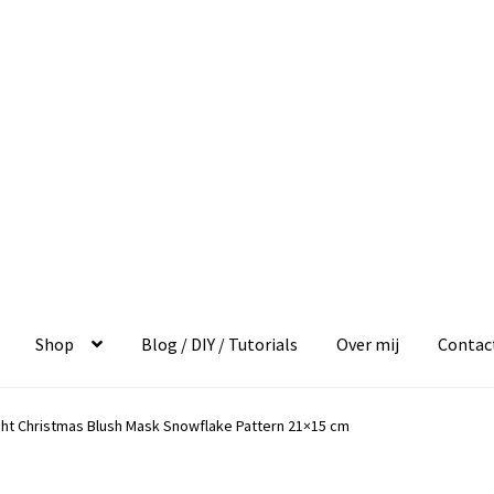
Shop
Blog / DIY / Tutorials
Over mij
Contac
ght Christmas Blush Mask Snowflake Pattern 21×15 cm