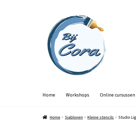
Ga
Ga
door
naar
naar
de
navigatie
inhoud
Home
Workshops
Online cursussen
Home
Sjablonen
Kleine stencils
Studio Li