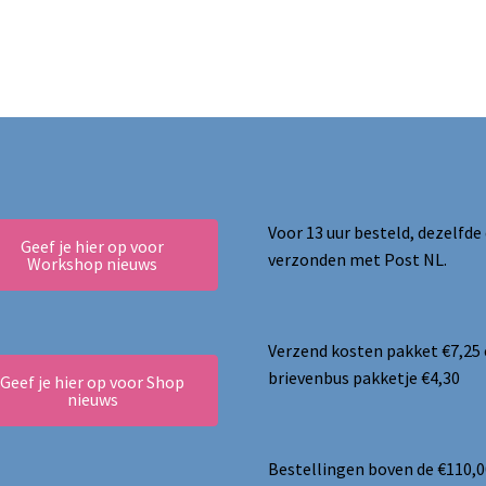
Voor 13 uur besteld, dezelfde
Geef je hier op voor
verzonden met Post NL.
Workshop nieuws
Verzend kosten pakket €7,25
brievenbus pakketje €4,30
Geef je hier op voor Shop
nieuws
Bestellingen boven de €110,0