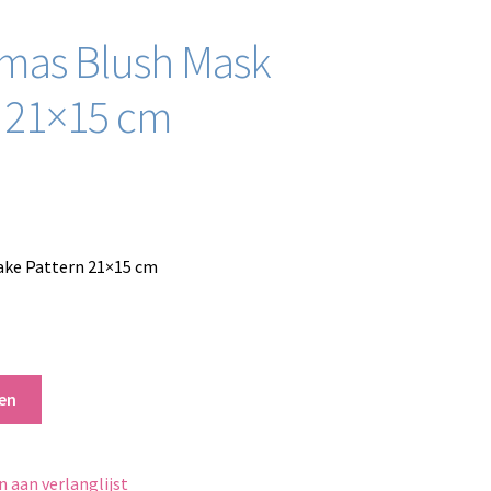
stmas Blush Mask
n 21×15 cm
ake Pattern 21×15 cm
en
 aan verlanglijst