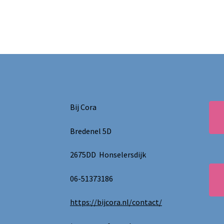
Bij Cora
Bredenel 5D
2675DD Honselersdijk
06-51373186
https://bijcora.nl/contact/