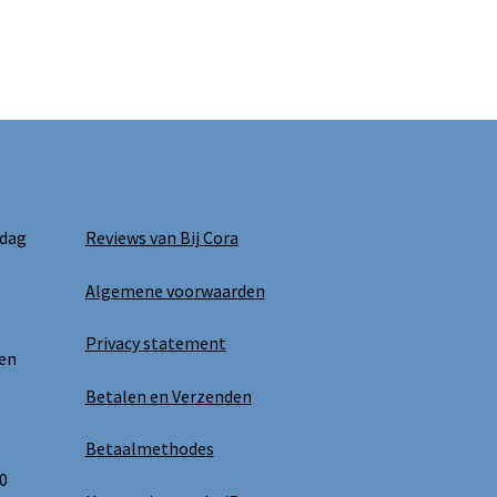
 dag
Reviews van Bij Cora
Algemene voorwaarden
Privacy statement
 en
Betalen en Verzenden
Betaalmethodes
0