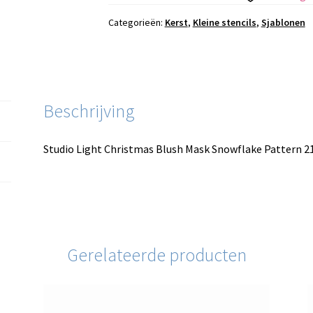
Mask
Snowflake
Categorieën:
Kerst
,
Kleine stencils
,
Sjablonen
Pattern
21x15
cm
aantal
Beschrijving
Studio Light Christmas Blush Mask Snowflake Pattern 
Gerelateerde producten