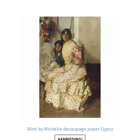
meerdere
variaties.
Deze
optie
kan
gekozen
worden
op
de
productpagina
Mint by Michelle decoupage paper Gypsy
AANBIEDING!