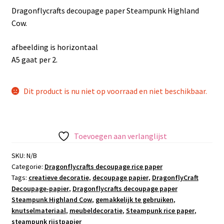
Dragonflycrafts decoupage paper Steampunk Highland
Cow.
afbeelding is horizontaal
A5 gaat per 2.
Dit product is nu niet op voorraad en niet beschikbaar.
Toevoegen aan verlanglijst
SKU:
N/B
Categorie:
Dragonflycrafts decoupage rice paper
Tags:
creatieve decoratie
,
decoupage papier
,
DragonflyCraft
Decoupage-papier
,
Dragonflycrafts decoupage paper
Steampunk Highland Cow
,
gemakkelijk te gebruiken
,
knutselmateriaal
,
meubeldecoratie
,
Steampunk rice paper
,
steampunk rijstpapier