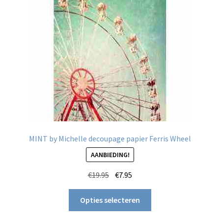
gekozen
worden
op
de
productpagina
MINT by Michelle decoupage papier Ferris Wheel
AANBIEDING!
Oorspronkelijke
Huidige
€
19.95
€
7.95
prijs
prijs
Dit
was:
is:
Opties selecteren
product
€19.95.
€7.95.
heeft