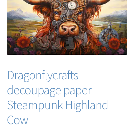
Blog / DIY / Tutorials
Over mij
Contact
Dragonflycrafts
decoupage paper
Steampunk Highland
Cow