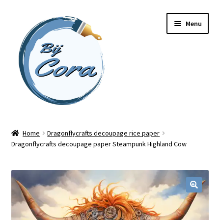
Ga
Ga
Menu
door
naar
naar
de
navigatie
inhoud
Home
Home
Dragonflycrafts decoupage rice paper
Dragonflycrafts decoupage paper Steampunk Highland Cow
Workshops
Online cursussen
Subme
Shop
uitvou