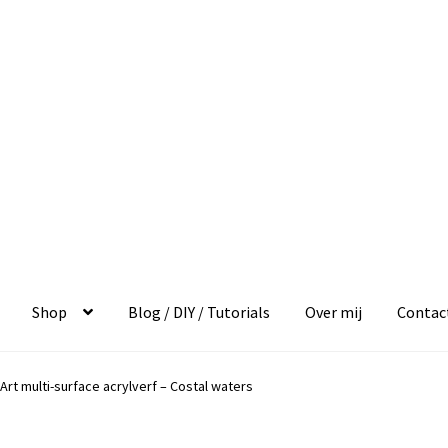
Shop
Blog / DIY / Tutorials
Over mij
Contac
rt multi-surface acrylverf – Costal waters