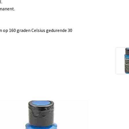
t.
manent.
n op 160 graden Celsius gedurende 30