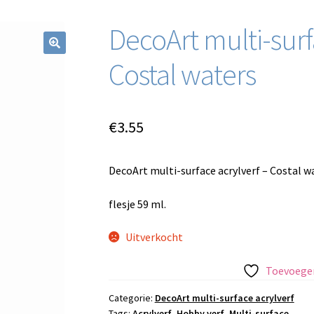
DecoArt multi-surf
Costal waters
€
3.55
DecoArt multi-surface acrylverf – Costal w
flesje 59 ml.
Uitverkocht
Toevoegen
Categorie:
DecoArt multi-surface acrylverf
Tags:
Acrylverf
,
Hobby verf
,
Multi-surface