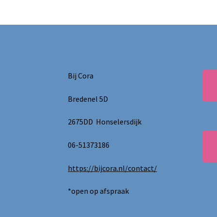
Bij Cora
Bredenel 5D
2675DD Honselersdijk
06-51373186
https://bijcora.nl/contact/
*open op afspraak