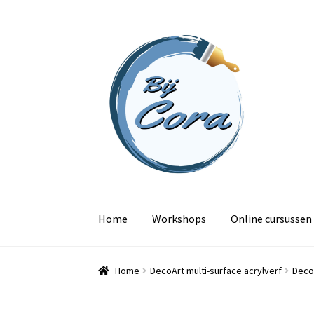
Ga
Ga
door
naar
naar
de
navigatie
inhoud
Home
Workshops
Online cursussen
Home
DecoArt multi-surface acrylverf
DecoA