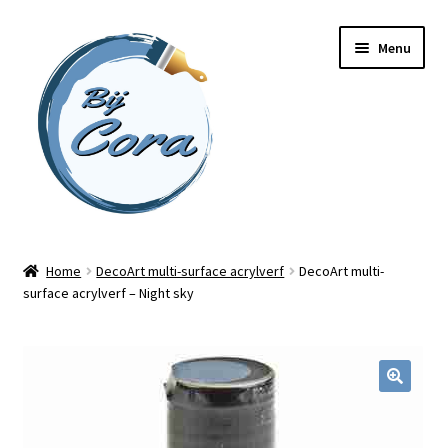
Ga
Ga
Menu
door
naar
naar
de
navigatie
inhoud
Home
Home
DecoArt multi-surface acrylverf
DecoArt multi-
surface acrylverf – Night sky
Workshops
Online cursussen
Subme
Shop
uitvou