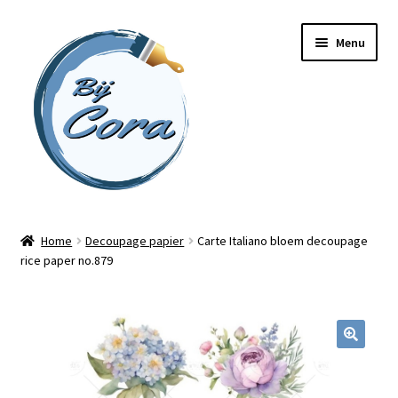
Ga
Ga
Menu
door
naar
naar
de
navigatie
inhoud
Home
Home
Decoupage papier
Carte Italiano bloem decoupage
rice paper no.879
Workshops
Online cursussen
Subme
Shop
uitvou