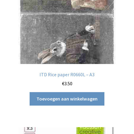
ITD Rice paper R0660L – A3
€
3.50
Toevoegen aan winkelwagen