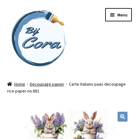
Ga
Ga
Menu
door
naar
naar
de
navigatie
inhoud
Home
Home
Decoupage papier
Carte Italiano paas decoupage
rice paper no.881
Workshops
Online cursussen
Subme
Shop
uitvou