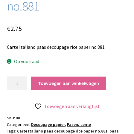
no.881
€
2.75
Carte Italiano paas decoupage rice paper no.881
Op voorraad
Carte
Toevoegen aan winkelwagen
Italiano
paas
decoupage
Toevoegen aan verlanglijst
rice
paper
SKU:
881
Categorieën:
Decoupage papier
,
Pasen/ Lente
no.881
Tags:
Carte Italiano paas decoupage rice paper no.881
,
paas
aantal