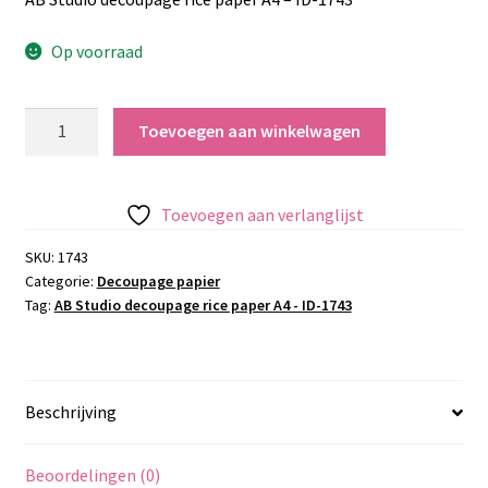
Op voorraad
AB
Toevoegen aan winkelwagen
Studio
decoupage
rice
Toevoegen aan verlanglijst
paper
A4
SKU:
1743
Categorie:
Decoupage papier
-
Tag:
AB Studio decoupage rice paper A4 - ID-1743
ID-
1743
aantal
Beschrijving
Beoordelingen (0)