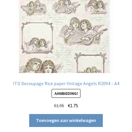
ITD Decoupage Rice paper Vintage Angels R2094 – A4
AANBIEDING!
Oorspronkelijke
Huidige
€
1.95
€
1.75
prijs
prijs
was:
is:
Toevoegen aan winkelwagen
€1.95.
€1.75.