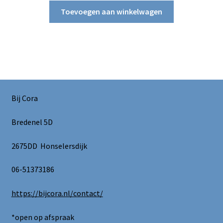
Toevoegen aan winkelwagen
Bij Cora
Bredenel 5D
2675DD Honselersdijk
06-51373186
https://bijcora.nl/contact/
*open op afspraak