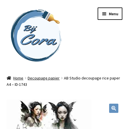
Ga
Ga
Menu
door
naar
naar
de
navigatie
inhoud
Home
Home
Decoupage papier
AB Studio decoupage rice paper
A4 – ID-1743
Workshops
Online cursussen
Subme
Shop
uitvou