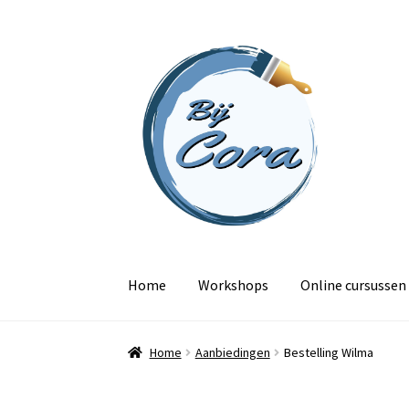
Ga
Ga
door
naar
naar
de
navigatie
inhoud
Home
Workshops
Online cursussen
Home
Aanbiedingen
Bestelling Wilma