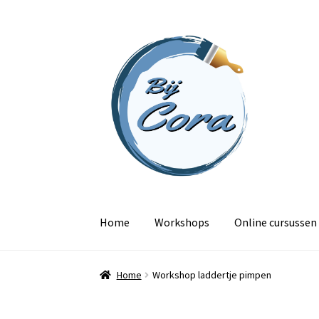
Ga
Ga
door
naar
naar
de
navigatie
inhoud
Home
Workshops
Online cursussen
Home
Workshop laddertje pimpen