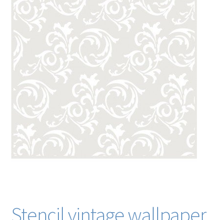
Blog / DIY / Tutorials
Over mij
Contact
Stencil vintage wallpaper