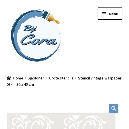
Ga
Ga
Menu
door
naar
naar
de
navigatie
inhoud
Home
Home
Sjablonen
Grote stencils
Stencil vintage wallpaper
084 – 30 x 45 cm
Workshops
Online cursussen
Subme
Shop
uitvou