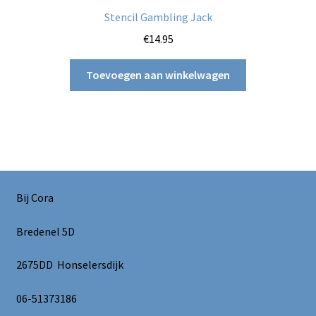
Stencil Gambling Jack
€
14.95
Toevoegen aan winkelwagen
Bij Cora
Bredenel 5D
2675DD Honselersdijk
06-51373186