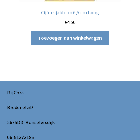
Cijfer sjabloon 6,5 cm hoog
€
4.50
Toevoegen aan winkelwagen
Bij Cora
Bredenel 5D
2675DD Honselersdijk
06-51373186