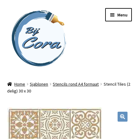
Ga
Ga
Menu
door
naar
naar
de
navigatie
inhoud
Home
Home
Sjablonen
Stencils rond A4 formaat
Stencil Tiles (2
delig) 30 x 30
Workshops
Online cursussen
Subme
Shop
uitvou