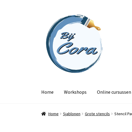
Ga
Ga
door
naar
naar
de
navigatie
inhoud
Home
Workshops
Online cursussen
Home
Sjablonen
Grote stencils
Stencil P