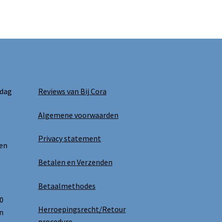
 dag
Reviews van Bij Cora
Algemene voorwaarden
Privacy statement
 en
Betalen en Verzenden
Betaalmethodes
0
Herroepingsrecht/Retour
n
procedure