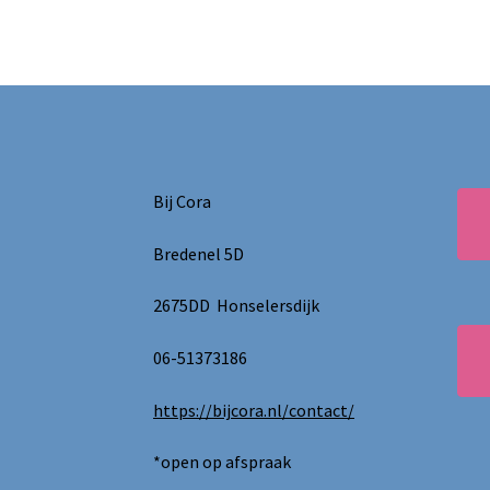
Bij Cora
Bredenel 5D
2675DD Honselersdijk
06-51373186
https://bijcora.nl/contact/
*open op afspraak