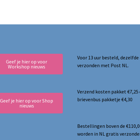
Voor 13 uur besteld, dezelfde
Geef je hier op voor
verzonden met Post NL.
Workshop nieuws
Verzend kosten pakket €7,25
brievenbus pakketje €4,30
Geef je hier op voor Shop
nieuws
Bestellingen boven de €110,0
worden in NL gratis verzonde