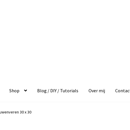
Shop
Blog / DIY / Tutorials
Over mij
Contac
auwenveren 30 x 30