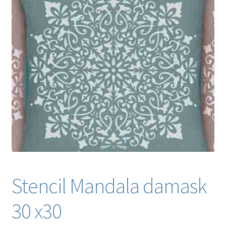
Blog / DIY / Tutorials
Over mij
Contact
Stencil Mandala damask
30 x30