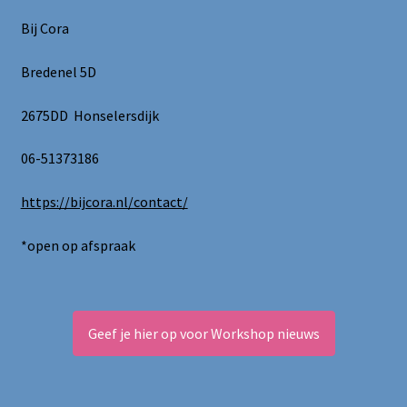
Bij Cora
Bredenel 5D
2675DD Honselersdijk
06-51373186
https://bijcora.nl/contact/
*open op afspraak
Geef je hier op voor Workshop nieuws