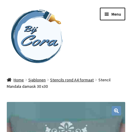
Ga
Ga
Menu
door
naar
naar
de
navigatie
inhoud
Home
Home
Sjablonen
Stencils rond A4 formaat
Stencil
Mandala damask 30 x30
Workshops
Online cursussen
Subme
Shop
uitvou