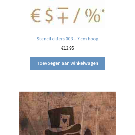
Stencil cijfers 003 – 7 cm hoog
€
13.95
Toevoegen aan winkelwagen