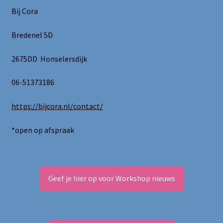
Bij Cora
Bredenel 5D
2675DD Honselersdijk
06-51373186
https://bijcora.nl/contact/
*open op afspraak
Geef je hier op voor Workshop nieuws