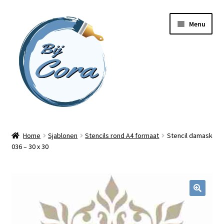
Ga
Ga
Menu
door
naar
naar
de
navigatie
inhoud
Home
Home
Sjablonen
Stencils rond A4 formaat
Stencil damask
036 – 30 x 30
Workshops
Online cursussen
Subme
Shop
uitvou