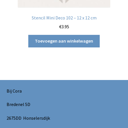
Stencil Mini Deco 102 – 12 x 12 cm
€
3.95
Toevoegen aan winkelwagen
Bij Cora
Bredenel 5D
2675DD Honselersdijk