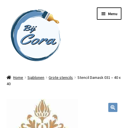
Ga
Ga
Menu
door
naar
naar
de
navigatie
inhoud
Home
Home
Sjablonen
Grote stencils
Stencil Damask 031 – 40 x
40
Workshops
Online cursussen
Subme
Shop
uitvou