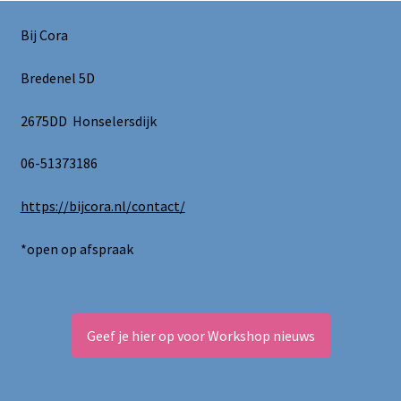
Bij Cora
Bredenel 5D
2675DD Honselersdijk
06-51373186
https://bijcora.nl/contact/
*open op afspraak
Geef je hier op voor Workshop nieuws