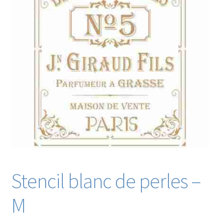
Blog / DIY / Tutorials
Over mij
Contact
Stencil blanc de perles –
M