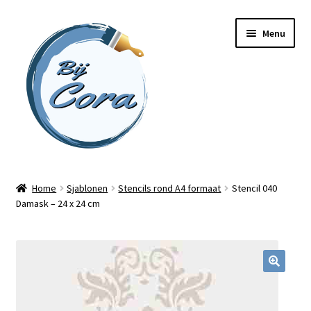
Ga
Ga
Menu
door
naar
naar
de
navigatie
inhoud
Home
Home
Sjablonen
Stencils rond A4 formaat
Stencil 040
Damask – 24 x 24 cm
Workshops
Online cursussen
Subme
Shop
uitvou