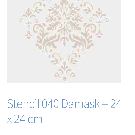
Blog / DIY / Tutorials
Over mij
Contact
Stencil 040 Damask – 24
x 24 cm