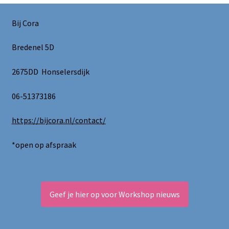
Bij Cora
Bredenel 5D
2675DD Honselersdijk
06-51373186
https://bijcora.nl/contact/
*open op afspraak
Geef je hier op voor Workshop nieuws