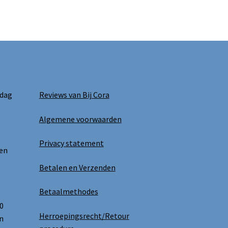
 dag
Reviews van Bij Cora
Algemene voorwaarden
Privacy statement
 en
Betalen en Verzenden
Betaalmethodes
0
Herroepingsrecht/Retour
n