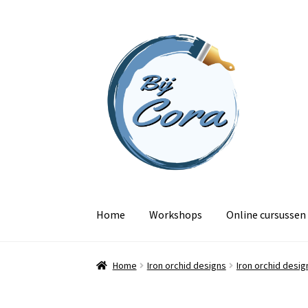
Ga
Ga
door
naar
naar
de
navigatie
inhoud
Home
Workshops
Online cursussen
Home
Iron orchid designs
Iron orchid desig