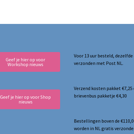
Voor 13 uur besteld, dezelfde
Geef je hier op voor
verzonden met Post NL.
Workshop nieuws
Verzend kosten pakket €7,25
brievenbus pakketje €4,30
Geef je hier op voor Shop
nieuws
Bestellingen boven de €110,0
worden in NL gratis verzonde