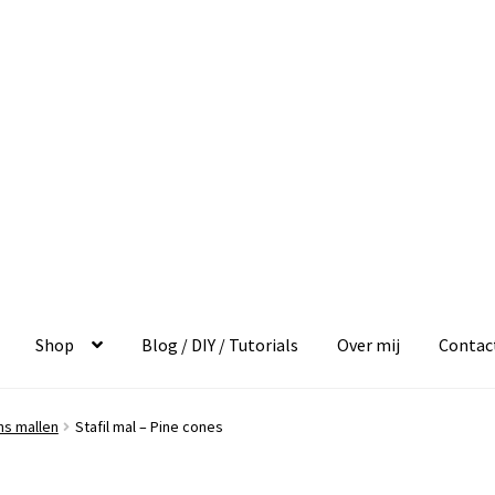
Shop
Blog / DIY / Tutorials
Over mij
Contac
ns mallen
Stafil mal – Pine cones