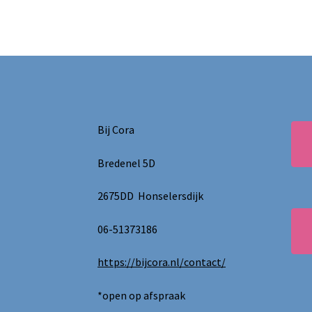
Bij Cora
Bredenel 5D
2675DD Honselersdijk
06-51373186
https://bijcora.nl/contact/
*open op afspraak