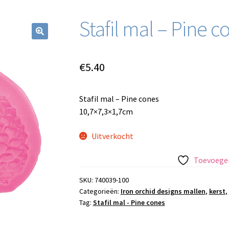
Stafil mal – Pine c
€
5.40
Stafil mal – Pine cones
10,7×7,3×1,7cm
Uitverkocht
Toevoegen
SKU:
740039-100
Categorieën:
Iron orchid designs mallen
,
kerst
,
Tag:
Stafil mal - Pine cones