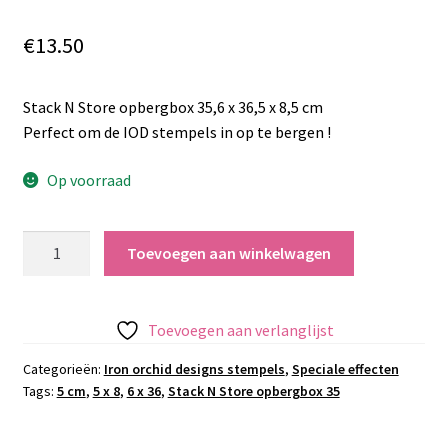
€
13.50
Stack N Store opbergbox 35,6 x 36,5 x 8,5 cm
Perfect om de IOD stempels in op te bergen !
Op voorraad
Stack
Toevoegen aan winkelwagen
N
Store
opbergbox
Toevoegen aan verlanglijst
35,6
x
Categorieën:
Iron orchid designs stempels
,
Speciale effecten
Tags:
5 cm
,
5 x 8
,
6 x 36
,
Stack N Store opbergbox 35
36,5
x
8,5