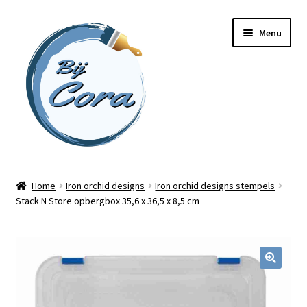
Ga
Ga
Menu
door
naar
naar
de
navigatie
inhoud
Home
Home
Iron orchid designs
Iron orchid designs stempels
Stack N Store opbergbox 35,6 x 36,5 x 8,5 cm
Workshops
Online cursussen
Subme
Shop
uitvou