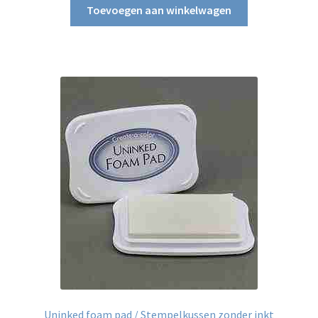
Toevoegen aan winkelwagen
Uninked foam pad / Stempelkussen zonder inkt