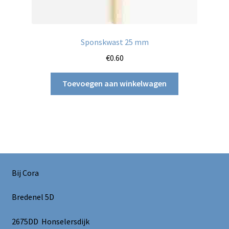
Sponskwast 25 mm
€
0.60
Toevoegen aan winkelwagen
Bij Cora
Bredenel 5D
2675DD Honselersdijk