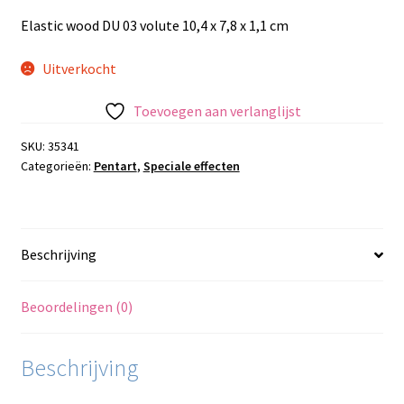
prijs
prijs
Elastic wood DU 03 volute 10,4 x 7,8 x 1,1 cm
was:
is:
€4.95.
€3.95.
Uitverkocht
Toevoegen aan verlanglijst
SKU:
35341
Categorieën:
Pentart
,
Speciale effecten
Beschrijving
Beoordelingen (0)
Beschrijving