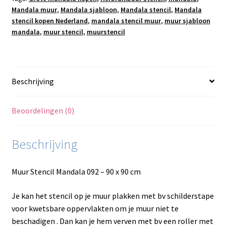
Mandala muur
,
Mandala sjabloon
,
Mandala stencil
,
Mandala
stencil kopen Nederland
,
mandala stencil muur
,
muur sjabloon
mandala
,
muur stencil
,
muurstencil
Beschrijving
Beoordelingen (0)
Beschrijving
Muur Stencil Mandala 092 – 90 x 90 cm
Je kan het stencil op je muur plakken met bv schilderstape
voor kwetsbare oppervlakten om je muur niet te
beschadigen . Dan kan je hem verven met bv een roller met