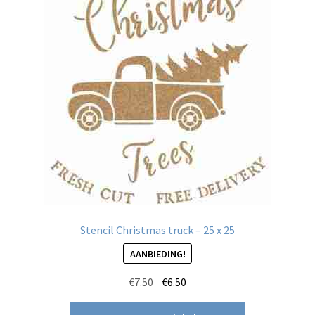
Stencil Christmas truck – 25 x 25
AANBIEDING!
Oorspronkelijke
Huidige
€
7.50
€
6.50
prijs
prijs