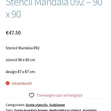
Stencil Mandala 092 – 90
x 90
€
47.50
Stencil Mandala 092
stencil 90 x 90 cm
design 87 x 87 cm.
Uitverkocht
Toevoegen aan verlanglijst
Categorieën:
Grote stencils
,
Sjablonen
Tags:
Grote mandala kopen
,
Herbruikbaar stencil
,
mandala
,