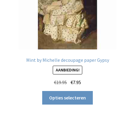
Mint by Michelle decoupage paper Gypsy
AANBIEDING!
Oorspronkelijke
Huidige
€
19.95
€
7.95
prijs
prijs
Dit
was:
is:
Opties selecteren
product
€19.95.
€7.95.
heeft
meerdere
variaties.
Deze