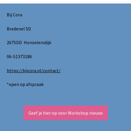
optie
kan
Bij Cora
gekozen
worden
Bredenel 5D
op
de
2675DD Honselersdijk
productpagina
06-51373186
https://bijcora.nl/contact/
*open op afspraak
Geef je hier op voor Workshop nieuws