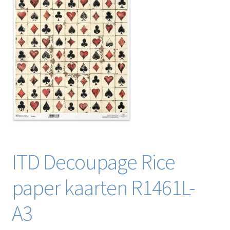
Blog / DIY / Tutorials
Over mij
Contact
ITD Decoupage Rice
paper kaarten R1461L-
A3