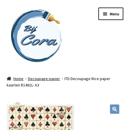
Ga
Ga
Menu
door
naar
naar
de
navigatie
inhoud
Home
Home
Decoupage papier
ITD Decoupage Rice paper
kaarten R1461L- A3
Workshops
Online cursussen
Subme
Shop
uitvou