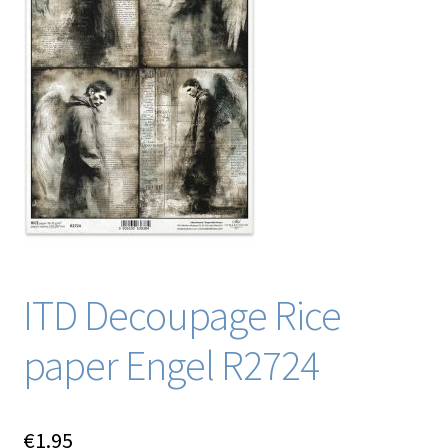
Blog / DIY / Tutorials
Over mij
Contact
ITD Decoupage Rice
paper Engel R2724
€
1.95