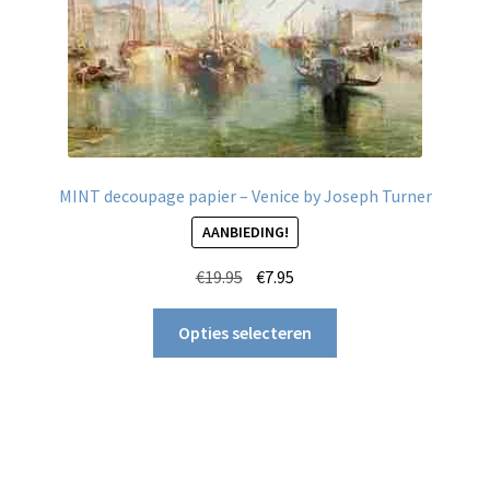
MINT decoupage papier – Venice by Joseph Turner
AANBIEDING!
Oorspronkelijke
Huidige
€
19.95
€
7.95
prijs
prijs
Dit
was:
is:
Opties selecteren
product
€19.95.
€7.95.
heeft
meerdere
variaties.
Deze
optie