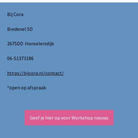
kan
gekozen
Bij Cora
worden
Bredenel 5D
op
de
2675DD Honselersdijk
productpagina
06-51373186
https://bijcora.nl/contact/
*open op afspraak
Geef je hier op voor Workshop nieuws