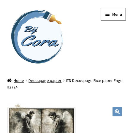
Ga
Ga
Menu
door
naar
naar
de
navigatie
inhoud
Home
Home
Decoupage papier
ITD Decoupage Rice paper Engel
R2724
Workshops
Online cursussen
Subme
Shop
uitvou