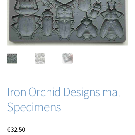
Blog / DIY / Tutorials
Over mij
Contact
Iron Orchid Designs mal
Specimens
€
32.50