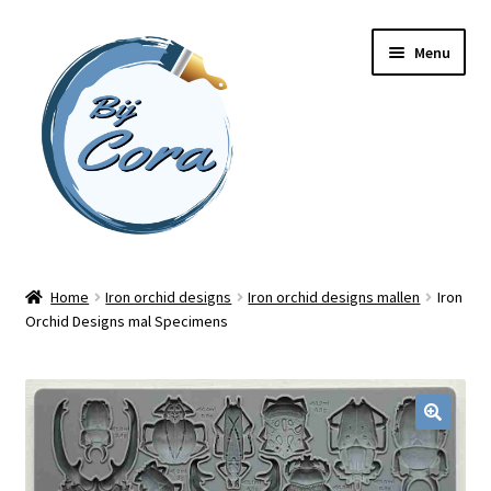
Ga
Ga
Menu
door
naar
naar
de
navigatie
inhoud
Home
Home
Iron orchid designs
Iron orchid designs mallen
Iron
Orchid Designs mal Specimens
Workshops
Online cursussen
Subme
Shop
uitvou