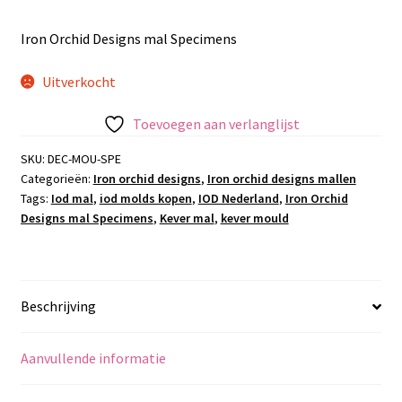
Iron Orchid Designs mal Specimens
Uitverkocht
Toevoegen aan verlanglijst
SKU:
DEC-MOU-SPE
Categorieën:
Iron orchid designs
,
Iron orchid designs mallen
Tags:
Iod mal
,
iod molds kopen
,
IOD Nederland
,
Iron Orchid
Designs mal Specimens
,
Kever mal
,
kever mould
Beschrijving
Aanvullende informatie