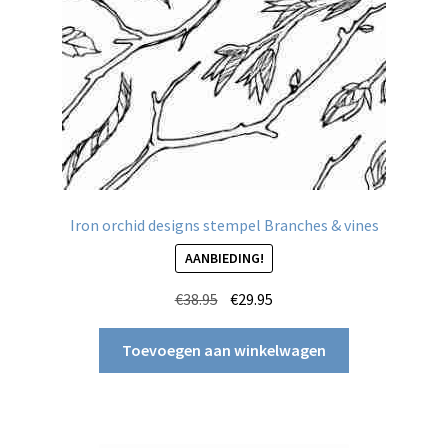
Iron orchid designs stempel Branches & vines
AANBIEDING!
Oorspronkelijke
Huidige
€
38.95
€
29.95
prijs
prijs
was:
is:
Toevoegen aan winkelwagen
€38.95.
€29.95.