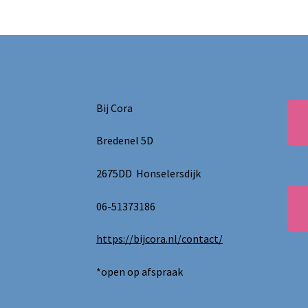
Bij Cora
Bredenel 5D
2675DD Honselersdijk
06-51373186
https://bijcora.nl/contact/
*open op afspraak