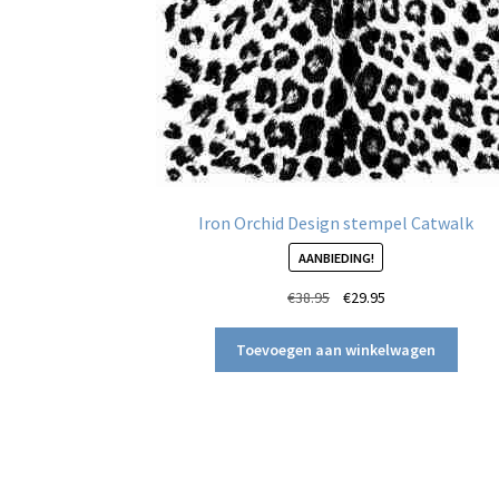
Iron Orchid Design stempel Catwalk
AANBIEDING!
Oorspronkelijke
Huidige
€
38.95
€
29.95
prijs
prijs
was:
is:
Toevoegen aan winkelwagen
€38.95.
€29.95.