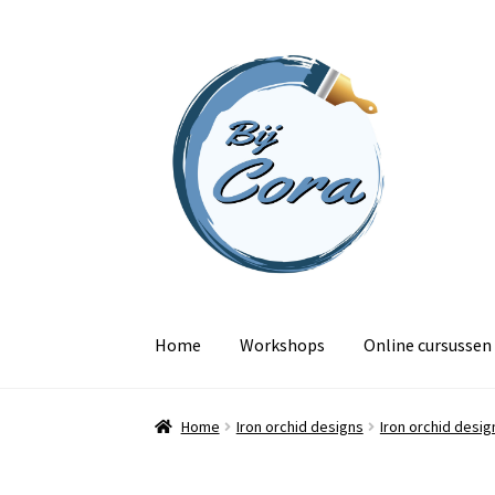
Ga
Ga
door
naar
naar
de
navigatie
inhoud
Home
Workshops
Online cursussen
Home
Iron orchid designs
Iron orchid desig