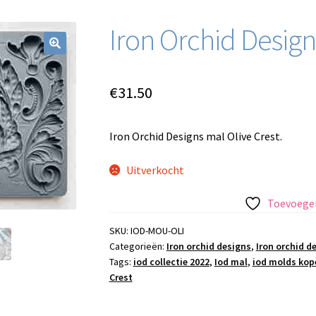
Iron Orchid Design
€
31.50
Iron Orchid Designs mal Olive Crest.
Uitverkocht
Toevoegen
SKU:
IOD-MOU-OLI
Categorieën:
Iron orchid designs
,
Iron orchid d
Tags:
iod collectie 2022
,
Iod mal
,
iod molds kop
Crest