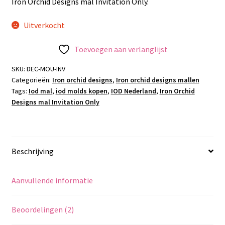
Iron Orchid Designs mal Invitation Only.
Uitverkocht
Toevoegen aan verlanglijst
SKU:
DEC-MOU-INV
Categorieën:
Iron orchid designs
,
Iron orchid designs mallen
Tags:
Iod mal
,
iod molds kopen
,
IOD Nederland
,
Iron Orchid
Designs mal Invitation Only
Beschrijving
Aanvullende informatie
Beoordelingen (2)