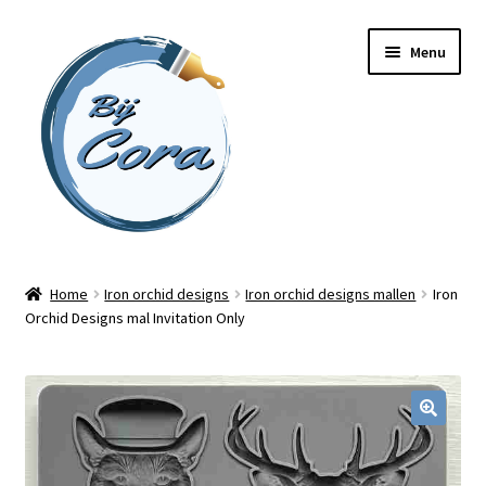
Ga
Ga
Menu
door
naar
naar
de
navigatie
inhoud
Home
Home
Iron orchid designs
Iron orchid designs mallen
Iron
Orchid Designs mal Invitation Only
Workshops
Online cursussen
Subme
Shop
uitvou