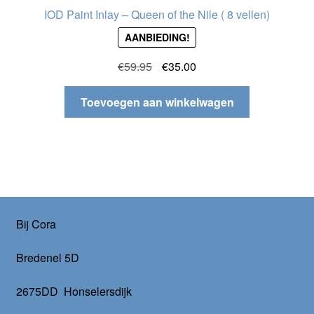
IOD Paint Inlay – Queen of the Nile ( 8 vellen)
AANBIEDING!
Oorspronkelijke
Huidige
€
59.95
€
35.00
prijs
prijs
was:
is:
Toevoegen aan winkelwagen
€59.95.
€35.00.
Bij Cora
Bredenel 5D
2675DD Honselersdijk