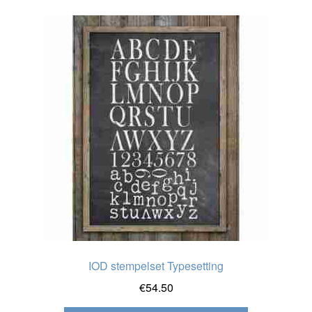
IOD stempelset Typesetting
€
54.50