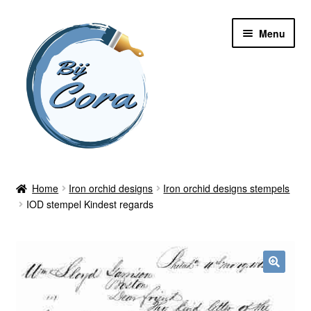
Ga
Ga
Menu
door
naar
naar
de
navigatie
inhoud
Home
Home
Iron orchid designs
Iron orchid designs stempels
IOD stempel Kindest regards
Workshops
Online cursussen
Subme
Shop
uitvou